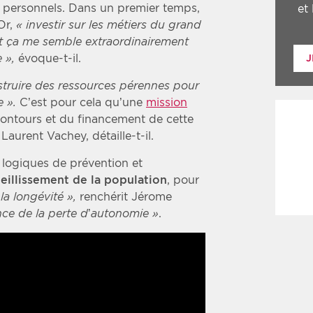
 personnels. Dans un premier temps,
et
Or,
« investir sur les métiers du grand
i et ça me semble extraordinairement
e »,
évoque-t-il.
J
nstruire des ressources pérennes pour
e ».
C’est pour cela qu’une
mission
ontours et du financement de cette
 Laurent Vachey, détaille-t-il.
 logiques de prévention et
ieillissement de la population
, pour
 la longévité »,
renchérit Jérome
ce de la perte d’autonomie »
.