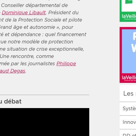
t Conseiller départemental de
e
Dominique Libault
, Président du
 de la Protection Sociale et pilote
Grand âge et autonomie », pour
té et dépendance : quel financement
que notre modèle de protection
ne situation de crise exceptionnelle,
. Une rencontre, comme
mée par les journalistes
Philippe
aud Degas
.
Les 
du débat
Systè
Innov
DD et