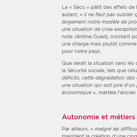
La « Sécu » pâtit des effets de 
autant,
« il ne faut pas oublier q
largement notre modèle de prot
une situation de crise exception
note Jérôme Guedj, insistant p
une charge mais plutôt comm
pour notre pays.
Que serait la situation sans les 
la Sécurité sociale, tels que cel
déficits, cette dégradation des
une situation qui soit pire d’un
économique »
, martèle l’ancie
Autonomie et métiers
Par ailleurs,
« malgré les difficu
maintient la création d’une
cin