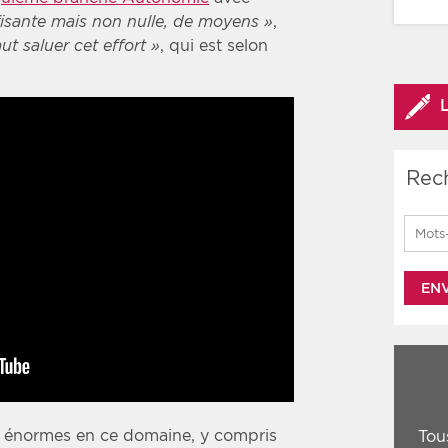
ffisante mais non nulle, de moyens »
,
faut saluer cet effort »
, qui est selon
Rec
Search
nt énormes en ce domaine, y compris
Tou