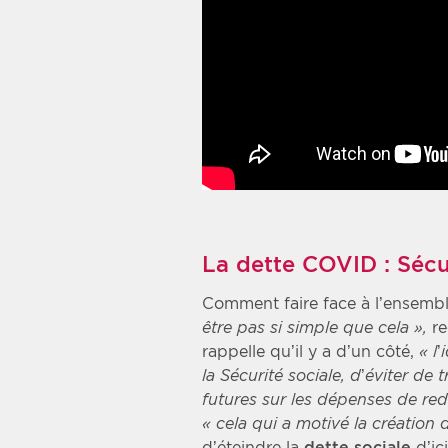
La dette COVID : Sécu
Comment faire face à l’ensembl
être pas si simple que cela »,
r
rappelle qu’il y a d’un côté,
« l
la Sécurité sociale, d’éviter de
futures sur les dépenses de red
« cela qui a motivé la création 
d’éteindre la
dette sociale
d’ic