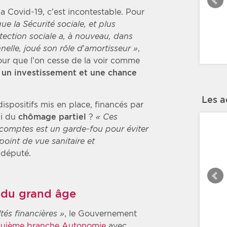
la Covid-19, c’est incontestable. Pour
ue la Sécurité sociale, et plus
ection sociale a, à nouveau, dans
nelle, joué son rôle d’amortisseur »
,
our que l’on cesse de la voir comme
e
un investissement et une chance
Les a
dispositifs mis en place, financés par
ui du
chômage partiel
?
« Ces
 comptes est un garde-fou pour éviter
 point de vue sanitaire et
n député.
 du grand âge
ltés financières »
, le Gouvernement
quième branche Autonomie
avec