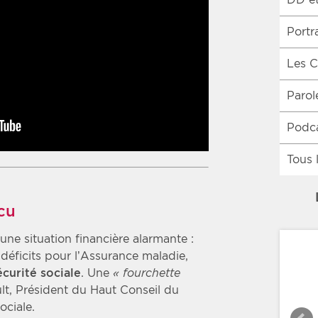
Portr
Les C
Parol
Podca
Tous 
écu
une situation financière alarmante :
 déficits pour l’Assurance maladie,
écurité sociale
. Une
« fourchette
lt, Président du Haut Conseil du
ociale.