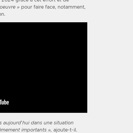
oeuvre »
pour faire face, notamment,
on.
aujourd’hui dans une situation
trêmement importants »,
ajoute-t-il.