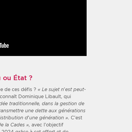
 ou État ?
e de ces défis ?
« Le sujet n’est peut-
econnaît Dominique Libault, qui
’idée traditionnelle, dans la gestion de
 transmettre une dette aux générations
istribution d’une génération ».
C’est
de la Cades »,
avec l’objectif
i 2024 grâce à cet effort et de