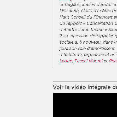
et fragiles, ancien député e
l’Essonne, était aux côtés d
Haut Conseil du Financement
du rapport « Concertation 
débattre sur le thème « San
? » L’occasion de rappeler 
sociale a, à nouveau, dans u
joué son rôle d’amortisseur
d’habitude, organisée et ani
Leduc
,
Pascal Maurel
et
Ren
Voir la vidéo intégrale 