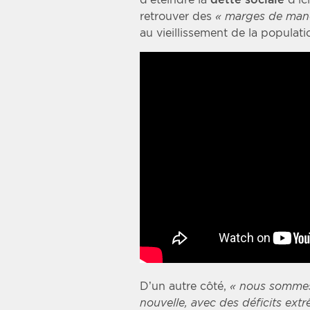
retrouver des
« marges de man
au vieillissement de la populati
D’un autre côté,
« nous sommes 
nouvelle, avec des déficits ex