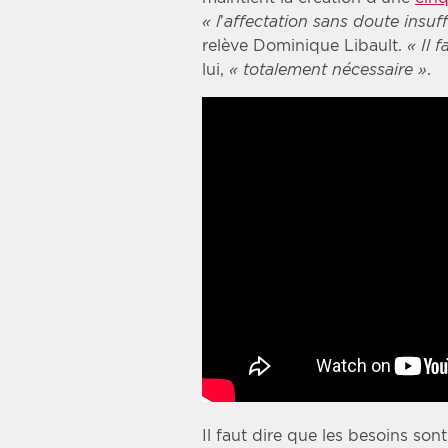
« l’affectation sans doute insu
relève Dominique Libault.
« Il 
lui,
« totalement nécessaire »
.
Il faut dire que les besoins so