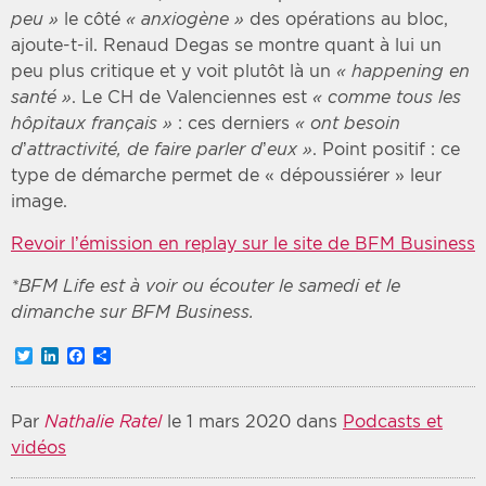
peu »
le côté
« anxiogène »
des opérations au bloc,
ajoute-t-il. Renaud Degas se montre quant à lui un
peu plus critique et y voit plutôt là un
« happening en
santé »
. Le CH de Valenciennes est
« comme tous les
hôpitaux français »
: ces derniers
« ont besoin
d’attractivité, de faire parler d’eux »
. Point positif : ce
type de démarche permet de « dépoussiérer » leur
image.
Revoir l’émission en replay sur le site de BFM Business
*BFM Life est à voir ou écouter le samedi et le
dimanche sur BFM Business.
Twitter
LinkedIn
Facebook
Partager
Par
Nathalie Ratel
le 1 mars 2020 dans
Podcasts et
vidéos