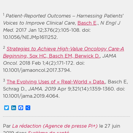
1
Patient-Reported Outcomes – Harnessing Patients’
Voices to Improve Clinical Care
,
Basch E
.,
N Engl J
Med.
2017 Jan 12;376(2):105-108. doi:
10.1056/NEJMp1611252.
2
Strategies to Achieve High-Value Oncology Care-A
Beginning
, Sox HC, Basch EM, Berwick D.
,
JAMA
Oncol
.
2018 Feb 1;4(2):171-172. doi:
10.1001/jamaoncol.2017.3794.
3
The Evolving Uses of « Real-World » Data.
, Basch E,
Schrag D.,
JAMA
. 2019
Apr 9;321(14):1359-1360. doi:
10.1001/jama.2019.4064.
Twitter
LinkedIn
Facebook
Partager
Par
La rédaction (Agence de presse Pi+)
le 27 juin