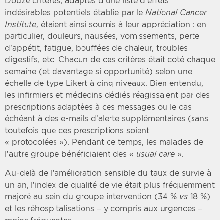
Douze critères, adaptés d’une liste d’effets
indésirables potentiels établie par le
National Cancer
Institute
, étaient ainsi soumis à leur appréciation : en
particulier, douleurs, nausées, vomissements, perte
d’appétit, fatigue, bouffées de chaleur, troubles
digestifs, etc. Chacun de ces critères était coté chaque
semaine (et davantage si opportunité) selon une
échelle de type Likert à cinq niveaux. Bien entendu,
les infirmiers et médecins dédiés réagissaient par des
prescriptions adaptées à ces messages ou le cas
échéant à des e-mails d’alerte supplémentaires (sans
toutefois que ces prescriptions soient
« protocolées »). Pendant ce temps, les malades de
l’autre groupe bénéficiaient des «
usual care
».
Au-delà de l’amélioration sensible du taux de survie à
un an, l’index de qualité de vie était plus fréquemment
majoré au sein du groupe intervention (34 %
vs
18 %)
et les réhospitalisations – y compris aux urgences –